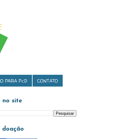
O PARA PcD
CONTATO
 no site
a doação