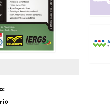
o:
rio