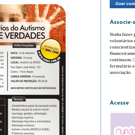
Associe-
Venha fazer 
voluntários 
conscientiza
financeirame
continuem.
C
formulário e
associação.
Acesse