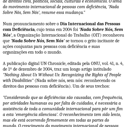
de direitos civis, políticos, sociais, culturais e econômicos. O lema
do movimento internacional de pessoas com deficiência, 'Nada
Sobre Nós, Sem Nós', resume essa mudança."
Num pronunciamento sobre o
Dia Internacional das Pessoas
com Deficiência
, cujo tema em 2004 foi
'Nada Sobre Nós, Sem
Nós'
, a Organização Internacional do Trabalho (OIT) reconheceu
que
'Nada Sobre Nós, Sem Nós'
se tornou o grito incitante de
ações conjuntas para pessoas com deficiência e suas
organizações em todo o mundo.
A publicação digital UN Chronicle, editada pela ONU, vol. 41, n. 4,
de 1º de dezembro de 2004, traz um longo artigo intitulado
"Nothing About Us Without Us: Recognizing the Rights of People
with Disabilities"
(Nada sobre nós, sem nós: reconhecendo os
direitos das pessoas com deficiência). Um de seus trechos:
"Considerando que as deficiências são causadas, com frequência,
por atividades humanas ou por falta de cuidados, é necessária a
assistência de toda a comunidade internacional para pôr um fim
a esta 'emergência silenciosa'. O reconhecimento tem sido lento,
mas ele está ocorrendo firmemente em todas as partes do
mundo. O crescimento do movimento internacional de pessoas