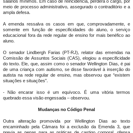
salários mínimos. Em caso de reincidência, perderá o cargo, por
meio de processo administrativo, assegurado o contraditório e a
ampla defesa.
A emenda ressalva os casos em que, comprovadamente, e
somente em função de especificidades do aluno, o serviço
educacional fora da rede regular de ensino for mais benéfico ao
aluno.
O senador Lindbergh Farias (PT-RJ), relator das emendas na
Comissão de Assuntos Sociais (CAS), elogiou a especificidade
do texto. Ele, que, assim como o senador Wellington Dias, é pai
de uma criança com autismo, se disse favorável à inserção do
autista na rede regular de ensino, mas observou que “existem
situações e situações”.
- Não encarar isso é um equívoco. É uma vitória termos
quebrado essa visão engessada – observou.
Mudanças no Código Penal
Outra alteração promovida por Wellington Dias ao texto
encaminhado pela Câmara foi a exclusão da Emenda 3, que
previa as penas para as práticas de castigo corporal, ofensa