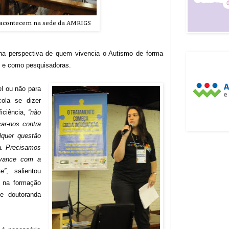
s acontecem na sede da AMRIGS
 na perspectiva de quem vivencia o Autismo de forma
is e como pesquisadoras.
el ou não para
ola se dizer
iciência,
“não
car-nos contra
lquer questão
ra. Precisamos
avance com a
e”
, salientou
e na formação
 e doutoranda