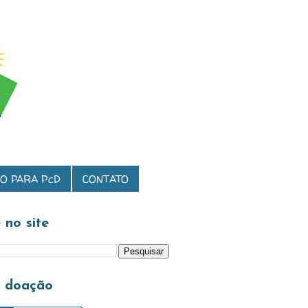
O PARA PcD
CONTATO
 no site
a doação