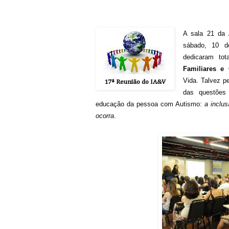
A sala 21 da
sábado, 10 
dedicaram to
Familiares e 
Vida. Talvez pe
17ª Reunião do IA&V
das questões
educação da pessoa com Autismo:
a inclu
ocorra
.