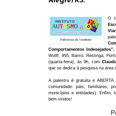
Alegre/RS.
O I
Esc
Via
p
Palestras do Instituto
Co
Comportamentos Indesejados
"
,
Wulff, 955, Bairro: Restinga, Por
(quarta-feira), às 9h, com
Claudi
que se dedica à pesquisa na área 
A palestra é gratuita e ABERTA
comunidade: pais, familiares, p
municípios e entidades). Enfim,
bem vindos!
Pa