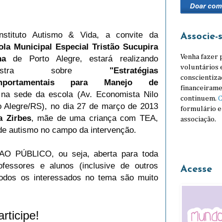
nstituto Autismo & Vida, a convite da
Associe-
ola Municipal Especial Tristão Sucupira
Venha fazer 
na
de Porto Alegre, estará realizando
voluntários 
alestra sobre
"
Estratégias
conscientiza
mportamentais para Manejo de
financeirame
 na sede da escola (Av. Economista Nilo
continuem.
C
to Alegre/RS), no dia 27 de março de 2013
formulário e
a Zirbes
,
mãe de uma criança com TEA,
associação.
de autismo no campo da intervenção.
 AO PÚBLICO, ou seja, aberta para toda
rofessores e alunos (inclusive de outros
Acesse
 todos os interessados no tema são muito
rticipe!