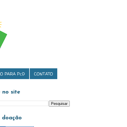
O PARA PcD
CONTATO
 no site
a doação