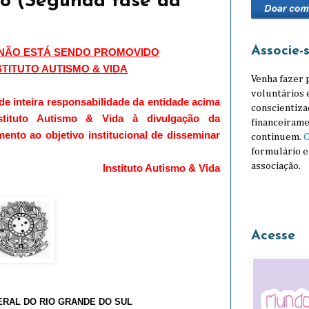
o (Segunda fase da
Associe-
 NÃO ESTÁ SENDO PROMOVIDO
STITUTO AUTISMO & VIDA
Venha fazer 
voluntários 
de inteira responsabilidade da entidade acima
conscientiza
nstituto Autismo & Vida
à divulgação da
financeirame
nto ao objetivo institucional de disseminar
continuem.
C
formulário e
associação.
Instituto Autismo & Vida
Acesse
ERAL DO RIO GRANDE DO SUL