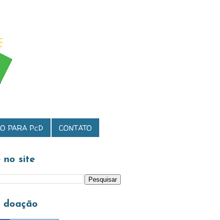
O PARA PcD
CONTATO
 no site
a doação