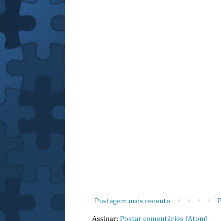
Postagem mais recente
P
Assinar:
Postar comentários (Atom)