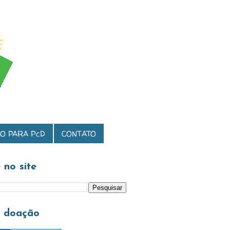
O PARA PcD
CONTATO
 no site
a doação