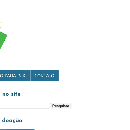
O PARA PcD
CONTATO
 no site
a doação