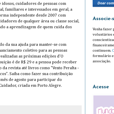
e idosos, cuidadores de pessoas com
l, familiares e interessados em geral, a
 forma independente desde 2007 com
Associe-
idadores de qualquer área ou classe social,
ando a aprendizagem de quem cuida dos
Venha fazer 
voluntários 
conscientiza
ndo da sua ajuda para manter-se com
financeirame
inanciamento coletivo para as pessoas
continuem.
C
formulário e
ealizadas as próximas edições d'O
associação.
buição é de R$ 29 e a pessoa pode receber
a revista até livros como "Vento Peralta -
cos". Saiba como fazer sua contribuição
o mês de agosto para participar do
 Cuidador, criada em Porto Alegre.
Acesse