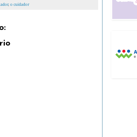
dador
,
o cuidador
o:
rio