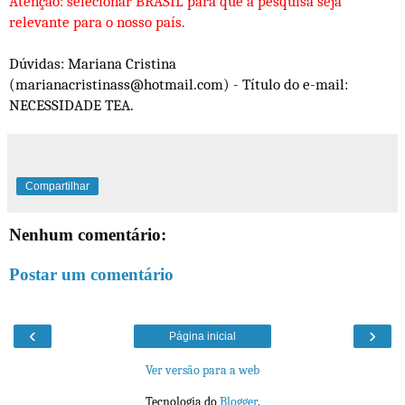
Atenção: selecionar BRASIL para que a pesquisa seja
relevante para o nosso país.
Dúvidas: Mariana Cristina
(marianacristinass@hotmail.com) - Título do e-mail:
NECESSIDADE TEA.
Compartilhar
Nenhum comentário:
Postar um comentário
‹
›
Página inicial
Ver versão para a web
Tecnologia do
Blogger
.