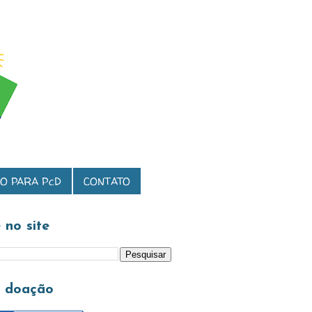
O PARA PcD
CONTATO
 no site
a doação