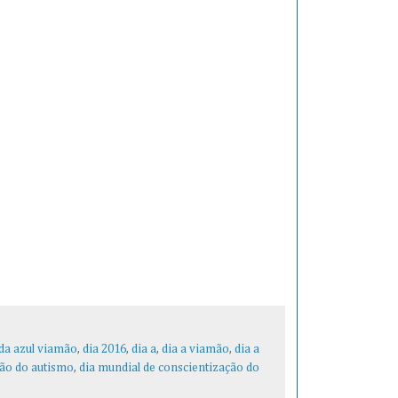
da azul viamão
,
dia 2016
,
dia a
,
dia a viamão
,
dia a
ção do autismo
,
dia mundial de conscientização do