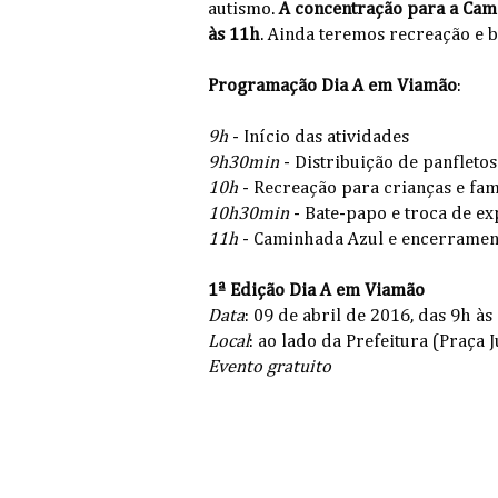
autismo.
A concentração para a Cam
às 11h
. Ainda teremos recreação e b
Programação Dia A em Viamão
:
9h
- Início das atividades
9h30min
- Distribuição de panfleto
10h
- Recreação para crianças e fam
10h30min
- Bate-papo e troca de ex
11h
- Caminhada Azul e encerramen
1ª Edição Dia A em Viamão
Data
: 09 de abril de 2016, das 9h às
Local
: ao lado da Prefeitura (Praça 
Evento gratuito