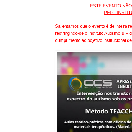
ESTE EVENTO NÃ
PELO INSTIT
Salientamos que o evento é de inteira 
restringindo-se o Instituto Autismo & V
cumprimento ao objetivo institucional d