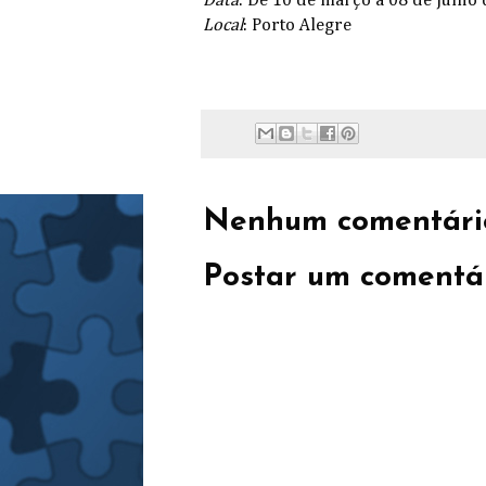
Data
: De 10 de março a 08 de julho
Local
: Porto Alegre
Nenhum comentári
Postar um comentá