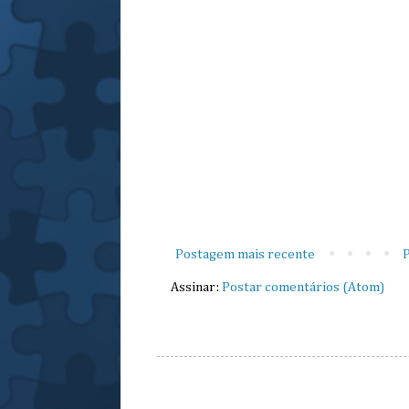
Postagem mais recente
P
Assinar:
Postar comentários (Atom)