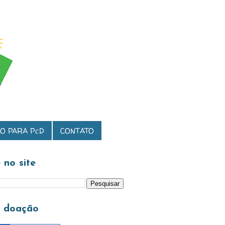
O PARA PcD
CONTATO
 no site
a doação