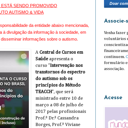
O ESTÁ SENDO PROMOVIDO
UTO AUTISMO & VIDA
Associe-
responsabilidade da entidade abaixo mencionada,
ida à divulgação da informação à sociedade, em
Venha fazer 
voluntários 
e disseminar informações sobre o autismo.
conscientiza
financeirame
A
Central de Cursos em
continuem.
C
Saúde
apresenta o
formulário e
curso
"
Intervenção nos
associação.
transtornos do espectro
do autismo sob os
princípios do Método
TEACCH
", que será
Acesse
ministrado entre 10 de
março a 08 de julho de
2017 pelas profissionais
Prof.ª Dr.ª Cassandra
Borges,
Prof.ª Viviane