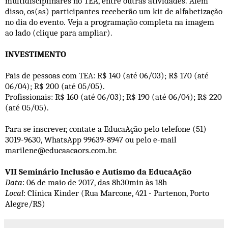
multidisciplinares no TEA, entre outras atividades. Além
disso, os(as) participantes receberão um kit de alfabetização
no dia do evento. Veja a programação completa na imagem
ao lado (clique para ampliar).
INVESTIMENTO
Pais de pessoas com TEA: R$ 140 (até 06/03); R$ 170 (até
06/04); R$ 200 (até 05/05).
Profissionais: R$ 160 (até 06/03); R$ 190 (até 06/04); R$ 220
(até 05/05).
Para se inscrever, contate a EducaAção pelo telefone (51)
3019-9630, WhatsApp 99639-8947 ou pelo e-mail
marilene@educaacaors.com.br.
VII Seminário Inclusão e Autismo da EducaAção
Data
: 06 de maio de 2017, das 8h30min às 18h
Local
: Clínica Kinder (Rua Marcone, 421 - Partenon, Porto
Alegre/RS)