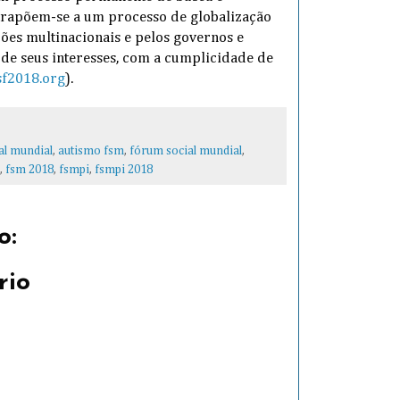
ntrapõem-se a um processo de globalização
es multinacionais e pelos governos e
o de seus interesses, com a cumplicidade de
f2018.org
).
al mundial
,
autismo fsm
,
fórum social mundial
,
,
fsm 2018
,
fsmpi
,
fsmpi 2018
o:
rio