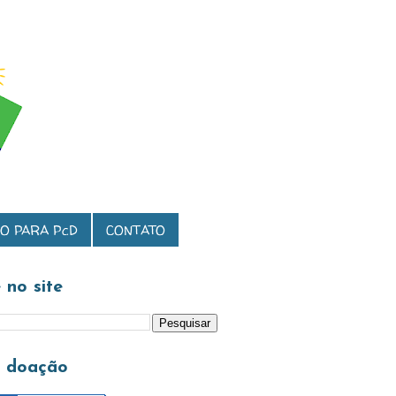
O PARA PcD
CONTATO
 no site
a doação