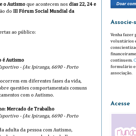
re o Autismo
que acontecem nos
dias 22, 24 e
ção do
III Fórum Social Mundial da
Associe-
ertas ao público:
Venha fazer 
voluntários 
conscientiza
financeirame
o é Autismo
continuem.
C
formulário e
portivo - (Av. Ipiranga, 6690 - Porto
associação.
ocorrem em diferentes fases da vida,
sobre questões comportamentais comuns
uzamentos com o Autismo.
Acesse
mo: Mercado de Trabalho
portivo - (Av. Ipiranga, 6690 - Porto
da adulta da pessoa com Autismo,