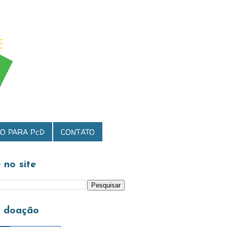
O PARA PcD
CONTATO
 no site
a doação