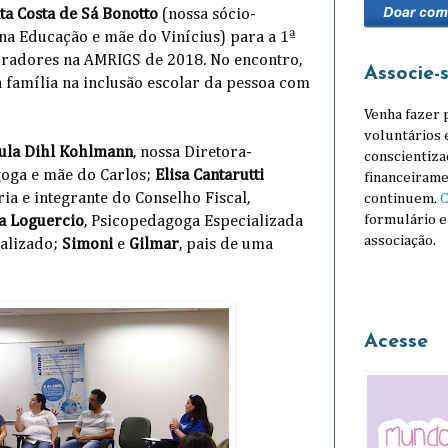
ta Costa de Sá Bonotto
(nossa sócio-
na Educação e mãe do Vinícius) para a 1ª
boradores na AMRIGS de 2018. No encontro,
Associe-
 família na inclusão escolar da pessoa com
Venha fazer 
voluntários 
ula Dihl Kohlmann
, nossa Diretora-
conscientiza
goga e mãe do Carlos;
Elisa Cantarutti
financeirame
ria e integrante do Conselho Fiscal,
continuem.
C
formulário e
a Loguercio
, Psicopedagoga Especializada
associação.
alizado;
Simoni
e
Gilmar
, pais de uma
Acesse