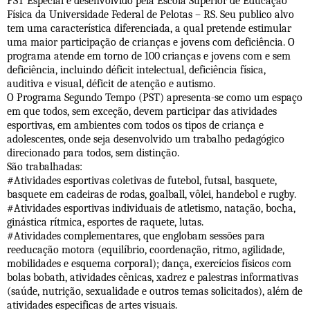
PST Especial é desenvolvido pela Escola Superior de Educação
Física da Universidade Federal de Pelotas – RS. Seu publico alvo
tem uma característica diferenciada, a qual pretende estimular
uma maior participação de crianças e jovens com deficiência. O
programa atende em torno d
e 100 crianças e jovens com e sem
deficiência, incluindo déficit intelectual, deficiência física,
auditiva e visual, déficit de atenção e autismo.
O Programa Segundo Tempo (PST) apresenta-se como um espaço
em que todos, sem exceção, devem participar das atividades
esportivas, em ambientes com todos os tipos de criança e
adolescentes, onde seja desenvolvido um trabalho pedagógico
direcionado para todos, sem distinção.
São trabalhadas:
#Atividades esportivas coletivas de futebol, futsal, basquete,
basquete em cadeiras de rodas, goalball, vôlei, handebol e rugby.
#Atividades esportivas individuais de atletismo, natação, bocha,
ginástica rítmica, esportes de raquete, lutas.
#Atividades complementares, que englobam sessões para
reeducação motora (equilíbrio, coordenação, ritmo, agilidade,
mobilidades e esquema corporal); dança, exercícios físicos com
bolas bobath, atividades cênicas, xadrez e palestras informativas
(saúde, nutrição, sexualidade e outros temas solicitados), além de
atividades especificas de artes visuais.