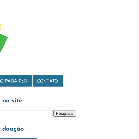
O PARA PcD
CONTATO
 no site
a doação