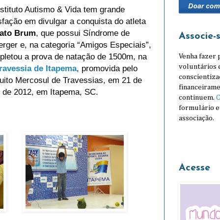
stituto Autismo & Vida tem grande
sfação em divulgar a conquista do atleta
ato Brum
, que possui Síndrome de
Associe-
rger e, na categoria “Amigos Especiais”,
pletou a prova de natação de
1500m
, na
Venha fazer 
voluntários 
Travessia de Itapema
, promovida pelo
conscientiza
uito Mercosul de Travessias, em 21 de
financeirame
l de 2012, em Itapema, SC.
continuem.
C
formulário e
associação.
Acesse