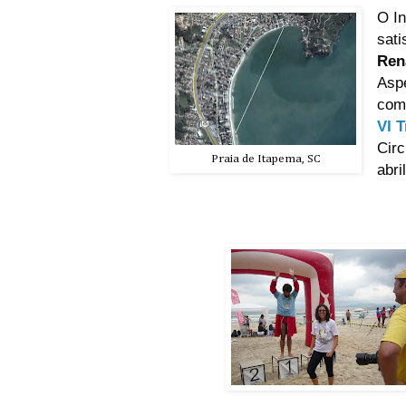
O In
sati
Ren
Aspe
com
VI 
Circ
Praia de Itapema, SC
abri