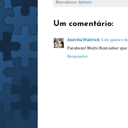
Marcadores:
Autismo
Um comentário:
Andréia Waltrick
5 de janeiro d
Parabens! Muito Bom saber que 
Responder