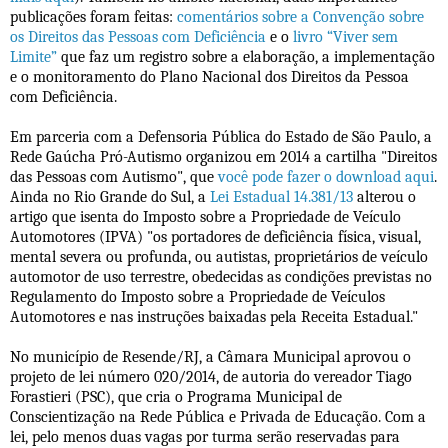
publicações foram feitas:
comentários sobre a Convenção sobre
os Direitos das Pessoas com Deficiência
e o
livro “Viver sem
Limite”
que faz um registro sobre a elaboração, a implementação
e o monitoramento do Plano Nacional dos Direitos da Pessoa
com Deficiência.
Em parceria com a Defensoria Pública do Estado de São Paulo, a
Rede Gaúcha Pró-Autismo organizou em 2014 a cartilha "Direitos
das Pessoas com Autismo", que
você pode fazer o download aqui
.
Ainda no Rio Grande do Sul, a
Lei Estadual 14.381/13
alterou o
artigo que isenta do Imposto sobre a Propriedade de Veículo
Automotores (IPVA) "os portadores de deficiência física, visual,
mental severa ou profunda, ou autistas, proprietários de veículo
automotor de uso terrestre, obedecidas as condições previstas no
Regulamento do Imposto sobre a Propriedade de Veículos
Automotores e nas instruções baixadas pela Receita Estadual."
No município de Resende/RJ, a Câmara Municipal aprovou o
projeto de lei número 020/2014, de autoria do vereador Tiago
Forastieri (PSC), que cria o Programa Municipal de
Conscientização na Rede Pública e Privada de Educação. Com a
lei, pelo menos duas vagas por turma serão reservadas para