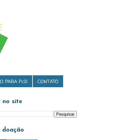
O PARA PcD
CONTATO
 no site
a doação