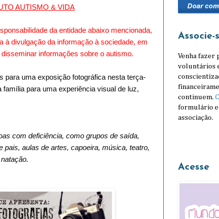
UTO AUTISMO & VIDA
responsabilidade da entidade abaixo mencionada,
Associe-
ida à divulgação da informação à sociedade, em
e disseminar informações sobre o autismo.
Venha fazer 
voluntários 
conscientiza
s para uma exposição fotográfica nesta terça-
financeirame
a família para uma experiência visual de luz,
continuem.
C
formulário e
associação.
soas com deficiência, como grupos de saída,
ais, aulas de artes, capoeira, música, teatro,
e natação.
Acesse