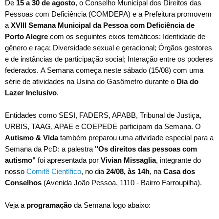
De
15 a 30 de agosto
, o
Conselho Municipal dos Direitos das
Pessoas com Deficiência (COMDEPA) e a Prefeitura promovem
a
XVIII Semana Municipal da Pessoa com Deficiência de
Porto Alegre
com os seguintes eixos temáticos: Identidade de
gênero e raça; Diversidade sexual e geracional; Órgãos gestores
e de instâncias de participação social; Interação entre os poderes
federados.
A Semana começa neste sábado (15/08) com uma
série de atividades na Usina do Gasômetro durante o
Dia do
Lazer Inclusivo
.
Entidades como
SESI, FADERS, APABB, Tribunal de Justiça,
URBIS, TAAG, APAE e COEPEDE participam da Semana. O
Autismo & Vida
também preparou uma atividade especial para a
Semana da PcD: a palestra
"Os direitos das pessoas com
autismo"
foi apresentada por
Vivian Missaglia
, integrante do
nosso
Comitê Científico
,
no dia
24/08, às 14h
, na
Casa dos
Conselhos
(Avenida João Pessoa, 1110 - Bairro Farroupilha).
Veja a
programação
da Semana logo abaixo: