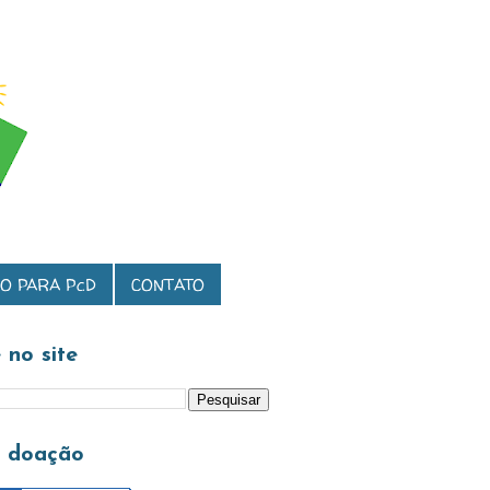
O PARA PcD
CONTATO
 no site
a doação