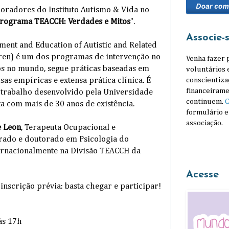
aboradores do Instituto Autismo & Vida no
rograma TEACCH: Verdades e Mitos
".
Associe-
tment and Education of Autistic and Related
en) é um dos programas de intervenção no
Venha fazer 
os no mundo, segue práticas baseadas em
voluntários 
conscientiza
as empíricas e extensa prática clínica. É
financeirame
trabalho desenvolvido pela Universidade
continuem.
C
ta com mais de 30 anos de existência.
formulário e
associação.
e Leon
, Terapeuta Ocupacional e
rado e doutorado em Psicologia do
ternacionalmente na Divisão TEACCH da
Acesse
 inscrição prévia: basta chegar e participar!
às 17h