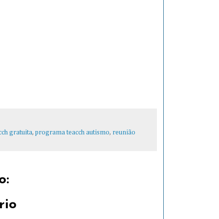
cch gratuita
,
programa teacch autismo
,
reunião
o:
rio