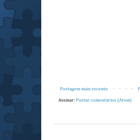
Postagem mais recente
P
Assinar:
Postar comentários (Atom)