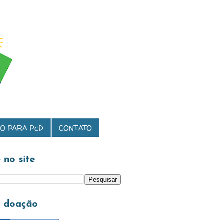
O PARA PcD
CONTATO
 no site
a doação