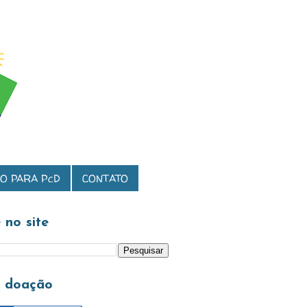
O PARA PcD
CONTATO
 no site
a doação