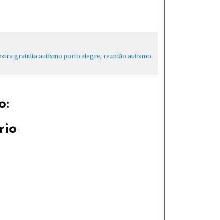
estra gratuita autismo porto alegre
,
reunião autismo
o:
rio