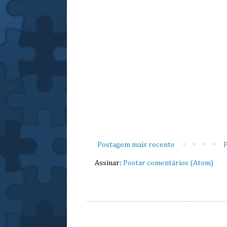
Postagem mais recente
P
Assinar:
Postar comentários (Atom)