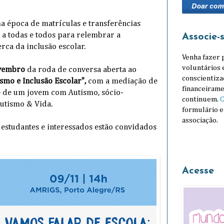
 época de matrículas e transferências
 a todas e todos para relembrar a
Associe-
rca da inclusão escolar.
Venha fazer 
voluntários 
vembro
da roda de conversa aberta ao
conscientiza
smo e Inclusão Escolar",
com a mediação de
financeirame
 de um jovem com Autismo, sócio-
continuem.
C
Autismo & Vida.
formulário e
associação.
s, estudantes e interessados estão convidados
Acesse