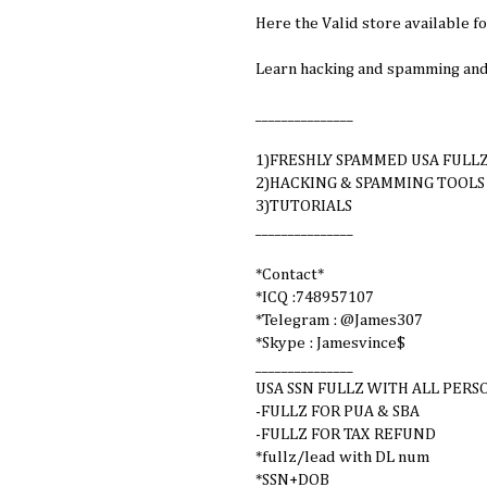
Here the Valid store available fo
Learn hacking and spamming and do
_______________
1)FRESHLY SPAMMED USA FULL
2)HACKING & SPAMMING TOOLS
3)TUTORIALS
_______________
*Contact*
*ICQ :748957107
*Telegram : @James307
*Skype : Jamesvince$
_______________
USA SSN FULLZ WITH ALL PER
-FULLZ FOR PUA & SBA
-FULLZ FOR TAX REFUND
*fullz/lead with DL num
*SSN+DOB