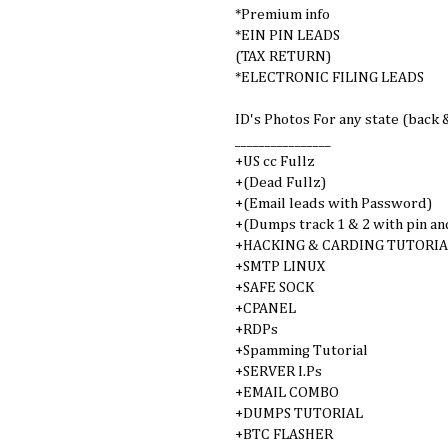
*Premium info
*EIN PIN LEADS
(TAX RETURN)
*ELECTRONIC FILING LEADS
ID's Photos For any state (back 
________________
+US cc Fullz
+(Dead Fullz)
+(Email leads with Password)
+(Dumps track 1 & 2 with pin an
+HACKING & CARDING TUTORIA
+SMTP LINUX
+SAFE SOCK
+CPANEL
+RDPs
+Spamming Tutorial
+SERVER I.Ps
+EMAIL COMBO
+DUMPS TUTORIAL
+BTC FLASHER