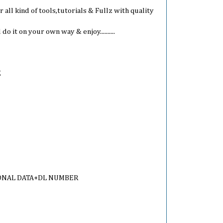
r all kind of tools,tutorials & Fullz with quality
 it on your own way & enjoy..........
Z
SONAL DATA+DL NUMBER