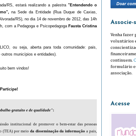
rada/RS
, estará realizando a palestra
"Entendendo o
smo",
na Sede da Entidade (Rua Duque de Caxias,
Alvorada/RS), no dia 14 de novembro de 2012, das 14h
Associe-
7h, com a Pedagoga e Psicopedagoga
Fausta Cristina
Venha fazer 
voluntários 
ICO, ou seja, aberta para toda comunidade: pais,
conscientiza
financeirame
e outros municípios e entidades).
continuem.
C
formulário e
uito bem vindos!
associação.
Participe!
Acesse
rabalho gratuito e de qualidade"
:
ssão institucional de promover o bem-estar das pessoas
mo (TEA) por meio
da disseminação da informação
a pais,