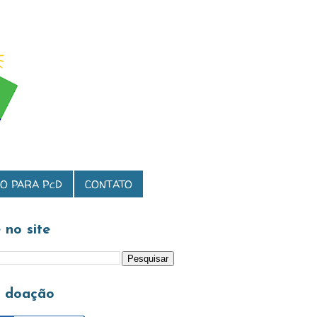
O PARA PcD
CONTATO
 no site
a doação