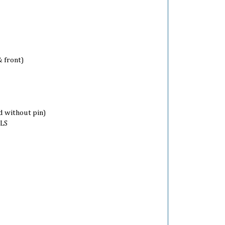
& front)
d without pin)
LS